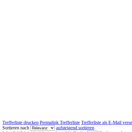
Trefferliste drucken
Permalink Trefferliste
Trefferliste als E-Mail ver
Sortieren nach
aufsteigend sortieren