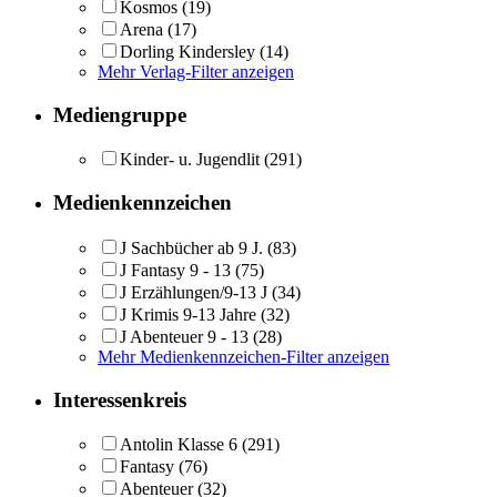
Kosmos
(19)
Arena
(17)
Dorling Kindersley
(14)
Mehr Verlag-Filter anzeigen
Mediengruppe
Kinder- u. Jugendlit
(291)
Medienkennzeichen
J Sachbücher ab 9 J.
(83)
J Fantasy 9 - 13
(75)
J Erzählungen/9-13 J
(34)
J Krimis 9-13 Jahre
(32)
J Abenteuer 9 - 13
(28)
Mehr Medienkennzeichen-Filter anzeigen
Interessenkreis
Antolin Klasse 6
(291)
Fantasy
(76)
Abenteuer
(32)