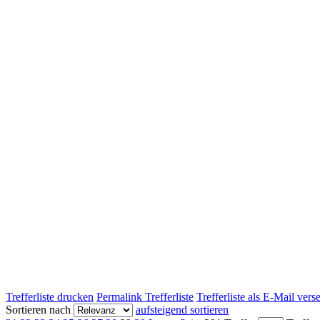
Trefferliste drucken
Permalink Trefferliste
Trefferliste als E-Mail ver
Sortieren nach
aufsteigend sortieren