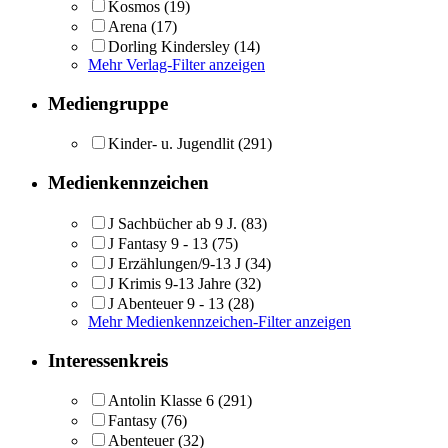
Kosmos
(19)
Arena
(17)
Dorling Kindersley
(14)
Mehr Verlag-Filter anzeigen
Mediengruppe
Kinder- u. Jugendlit
(291)
Medienkennzeichen
J Sachbücher ab 9 J.
(83)
J Fantasy 9 - 13
(75)
J Erzählungen/9-13 J
(34)
J Krimis 9-13 Jahre
(32)
J Abenteuer 9 - 13
(28)
Mehr Medienkennzeichen-Filter anzeigen
Interessenkreis
Antolin Klasse 6
(291)
Fantasy
(76)
Abenteuer
(32)