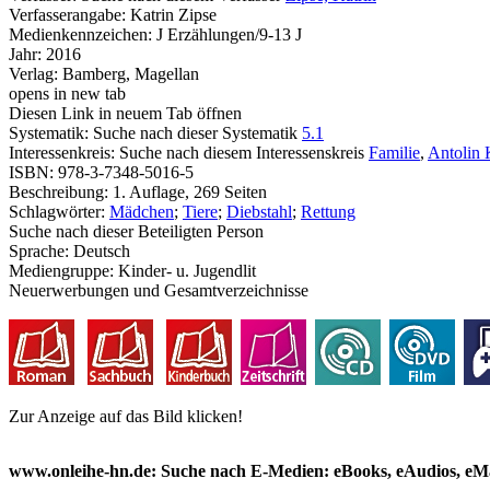
Verfasserangabe:
Katrin Zipse
Medienkennzeichen:
J Erzählungen/9-13 J
Jahr:
2016
Verlag:
Bamberg, Magellan
opens in new tab
Diesen Link in neuem Tab öffnen
Systematik:
Suche nach dieser Systematik
5.1
Interessenkreis:
Suche nach diesem Interessenskreis
Familie
,
Antolin 
ISBN:
978-3-7348-5016-5
Beschreibung:
1. Auflage, 269 Seiten
Schlagwörter:
Mädchen
;
Tiere
;
Diebstahl
;
Rettung
Suche nach dieser Beteiligten Person
Sprache:
Deutsch
Mediengruppe:
Kinder- u. Jugendlit
Neuerwerbungen und Gesamtverzeichnisse
Zur Anzeige auf das Bild klicken!
www.onleihe-hn.de: Suche nach E-Medien: eBooks, eAudios, eMa