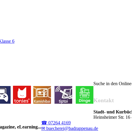
Klasse 6
Suche in den Onlin
Kontakt
Stadt- und Kurbü
Heinsheimer Str. 1
☎ 07264 4169
gazine, eLearning...
✉ buecherei@badrappenau.de