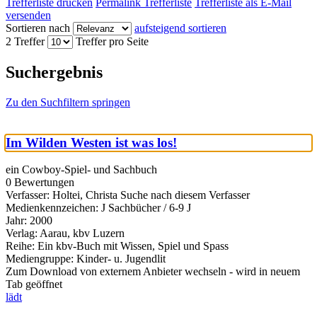
Trefferliste drucken
Permalink Trefferliste
Trefferliste als E-Mail
versenden
Sortieren nach
aufsteigend sortieren
2 Treffer
Treffer pro Seite
Suchergebnis
Zu den Suchfiltern springen
Im Wilden Westen ist was los!
ein Cowboy-Spiel- und Sachbuch
0 Bewertungen
Verfasser:
Holtei, Christa
Suche nach diesem Verfasser
Medienkennzeichen:
J Sachbücher / 6-9 J
Jahr:
2000
Verlag:
Aarau, kbv Luzern
Reihe:
Ein kbv-Buch mit Wissen, Spiel und Spass
Mediengruppe:
Kinder- u. Jugendlit
Zum Download von externem Anbieter wechseln - wird in neuem
Tab geöffnet
lädt