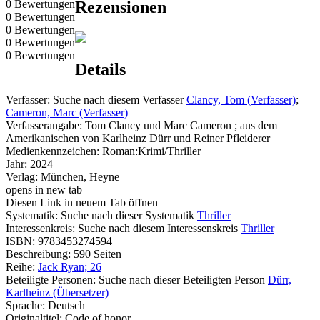
0 Bewertungen
Rezensionen
0 Bewertungen
0 Bewertungen
0 Bewertungen
0 Bewertungen
Details
Verfasser:
Suche nach diesem Verfasser
Clancy, Tom (Verfasser)
;
Cameron, Marc (Verfasser)
Verfasserangabe:
Tom Clancy und Marc Cameron ; aus dem
Amerikanischen von Karlheinz Dürr und Reiner Pfleiderer
Medienkennzeichen:
Roman:Krimi/Thriller
Jahr:
2024
Verlag:
München, Heyne
opens in new tab
Diesen Link in neuem Tab öffnen
Systematik:
Suche nach dieser Systematik
Thriller
Interessenkreis:
Suche nach diesem Interessenskreis
Thriller
ISBN:
9783453274594
Beschreibung:
590 Seiten
Reihe:
Jack Ryan; 26
Beteiligte Personen:
Suche nach dieser Beteiligten Person
Dürr,
Karlheinz (Übersetzer)
Sprache:
Deutsch
Originaltitel:
Code of honor