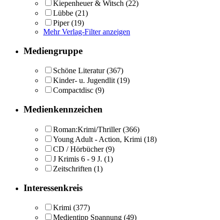
Kiepenheuer & Witsch
(22)
Lübbe
(21)
Piper
(19)
Mehr Verlag-Filter anzeigen
Mediengruppe
Schöne Literatur
(367)
Kinder- u. Jugendlit
(19)
Compactdisc
(9)
Medienkennzeichen
Roman:Krimi/Thriller
(366)
Young Adult - Action, Krimi
(18)
CD / Hörbücher
(9)
J Krimis 6 - 9 J.
(1)
Zeitschriften
(1)
Interessenkreis
Krimi
(377)
Medientipp Spannung
(49)