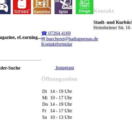
Kontakt
Stadt- und Kurbü
Heinsheimer Str. 1
☎ 07264 4169
gazine, eLearning...
✉ buecherei@badrappenau.de
Kontaktformular
Instagram
nder-Suche
Öffnungszeiten
Di
14 - 19 Uhr
Mi
10 - 17 Uhr
Do
14 - 19 Uhr
Fr
14 - 17 Uhr
Sa
10 - 13 Uhr