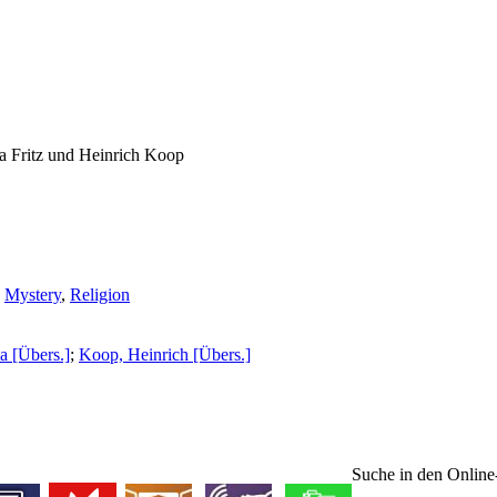
a Fritz und Heinrich Koop
,
Mystery
,
Religion
ca [Übers.]
;
Koop, Heinrich [Übers.]
Suche in den Onlin