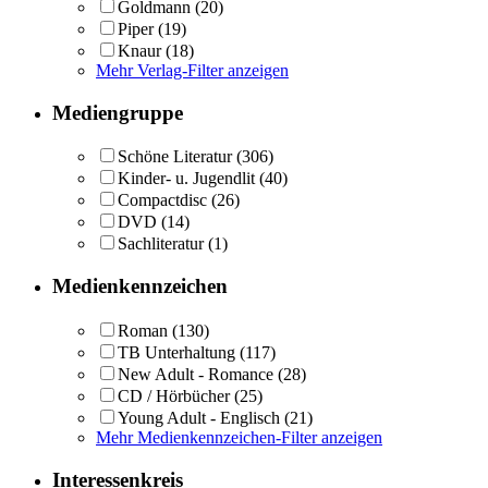
Goldmann
(20)
Piper
(19)
Knaur
(18)
Mehr Verlag-Filter anzeigen
Mediengruppe
Schöne Literatur
(306)
Kinder- u. Jugendlit
(40)
Compactdisc
(26)
DVD
(14)
Sachliteratur
(1)
Medienkennzeichen
Roman
(130)
TB Unterhaltung
(117)
New Adult - Romance
(28)
CD / Hörbücher
(25)
Young Adult - Englisch
(21)
Mehr Medienkennzeichen-Filter anzeigen
Interessenkreis