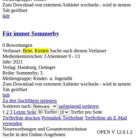
Zum Download von externem Anbieter wechseln - wird in neuem
Tab geöffnet
lädt
Für immer Sommerby
0 Bewertungen
Verfasser:
Boie,
Kirsten
Suche nach diesem Verfasser
Medienkennzeichen:
J Abenteuer 9 - 13
Jahr:
2021
Verlag:
Hamburg, Oetinger
Reihe:
Sommerby; 3
Mediengruppe:
Kinder- u. Jugendlit
Zum Download von externem Anbieter wechseln - wird in neuem
Tab geöffnet
lädt
Zu den Suchfiltern springen
Sortieren nach
aufsteigend sortieren
1
2
3
Letzte Seite
30 Treffer
Treffer pro Seite
Trefferliste drucken
Permalink Trefferliste
Trefferliste als E-Mail
versenden
Neuerwerbungen und Gesamtverzeichnisse
OPEN V 12.0.1.2
Suche in den Online-Angeboten