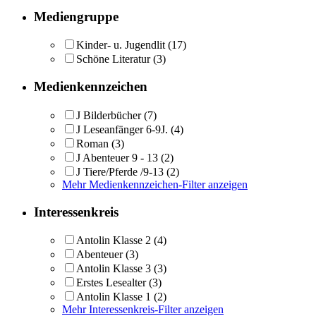
Mediengruppe
Kinder- u. Jugendlit
(17)
Schöne Literatur
(3)
Medienkennzeichen
J Bilderbücher
(7)
J Leseanfänger 6-9J.
(4)
Roman
(3)
J Abenteuer 9 - 13
(2)
J Tiere/Pferde /9-13
(2)
Mehr Medienkennzeichen-Filter anzeigen
Interessenkreis
Antolin Klasse 2
(4)
Abenteuer
(3)
Antolin Klasse 3
(3)
Erstes Lesealter
(3)
Antolin Klasse 1
(2)
Mehr Interessenkreis-Filter anzeigen