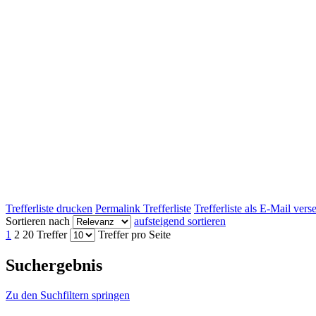
Trefferliste drucken
Permalink Trefferliste
Trefferliste als E-Mail ver
Sortieren nach
aufsteigend sortieren
1
2
20 Treffer
Treffer pro Seite
Suchergebnis
Zu den Suchfiltern springen