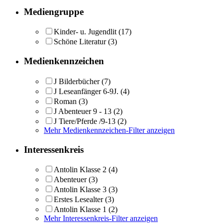
Mediengruppe
Kinder- u. Jugendlit
(17)
Schöne Literatur
(3)
Medienkennzeichen
J Bilderbücher
(7)
J Leseanfänger 6-9J.
(4)
Roman
(3)
J Abenteuer 9 - 13
(2)
J Tiere/Pferde /9-13
(2)
Mehr Medienkennzeichen-Filter anzeigen
Interessenkreis
Antolin Klasse 2
(4)
Abenteuer
(3)
Antolin Klasse 3
(3)
Erstes Lesealter
(3)
Antolin Klasse 1
(2)
Mehr Interessenkreis-Filter anzeigen