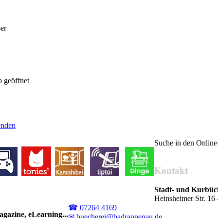
er
 geöffnet
senden
Suche in den Onlin
Kontakt
Stadt- und Kurbü
Heinsheimer Str. 1
☎ 07264 4169
gazine, eLearning...
✉ buecherei@badrappenau.de