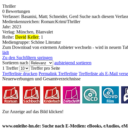
Thriller
0 Bewertungen
Verfasser:
Basanisi, Matt
;
Schneider, Gerd
Suche nach diesem Verfass
Medienkennzeichen:
Roman:Krimi/Thriller
Jahr:
2023
Verlag:
München, Blanvalet
Reihe:
David
Keller
; 1
Mediengruppe:
Schöne Literatur
Zum Download von externem Anbieter wechseln - wird in neuem Tab
lädt
Zu den Suchfiltern springen
Sortieren nach
aufsteigend sortieren
1 Treffer
Treffer pro Seite
Trefferliste drucken
Permalink Trefferliste
Trefferliste als E-Mail ver
Neuerwerbungen und Gesamtverzeichnisse
Zur Anzeige auf das Bild klicken!
www.onleihe-hn.de: Suche nach E-Medien: eBooks, eAudios, eMa