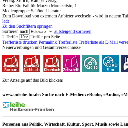
Verlag:
Zürich, Kampa Verlag
Reihe:
Ein Fall für Marzio Montecristo; 1
Mediengruppe:
Schöne Literatur
Zum Download von externem Anbieter wechseln - wird in neuem Tab
lädt
Zu den Suchfiltern springen
Sortieren nach
aufsteigend sortieren
2 Treffer
Treffer pro Seite
Trefferliste drucken
Permalink Trefferliste
Trefferliste als E-Mail ver
Neuerwerbungen und Gesamtverzeichnisse
Zur Anzeige auf das Bild klicken!
www.onleihe-hn.de: Suche nach E-Medien: eBooks, eAudios, eMa
Personen aus Politik, Wirtschaft, Kultur, Sport, Musik sowie Lä