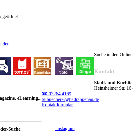
 geöffnet
senden
Suche in den Onlin
Kontakt
Stadt- und Kurbü
Heinsheimer Str. 1
☎ 07264 4169
gazine, eLearning...
✉ buecherei@badrappenau.de
Kontaktformular
Instagram
nder-Suche