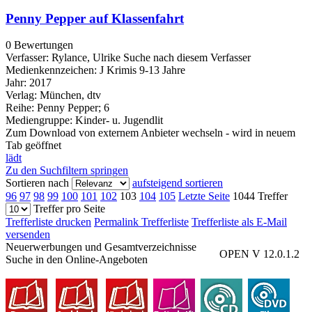
Penny Pepper auf Klassenfahrt
0 Bewertungen
Verfasser:
Rylance, Ulrike
Suche nach diesem Verfasser
Medienkennzeichen:
J Krimis 9-13 Jahre
Jahr:
2017
Verlag:
München, dtv
Reihe:
Penny Pepper; 6
Mediengruppe:
Kinder- u. Jugendlit
Zum Download von externem Anbieter wechseln - wird in neuem
Tab geöffnet
lädt
Zu den Suchfiltern springen
Sortieren nach
aufsteigend sortieren
96
97
98
99
100
101
102
103
104
105
Letzte Seite
1044 Treffer
Treffer pro Seite
Trefferliste drucken
Permalink Trefferliste
Trefferliste als E-Mail
versenden
Neuerwerbungen und Gesamtverzeichnisse
OPEN V 12.0.1.2
Suche in den Online-Angeboten