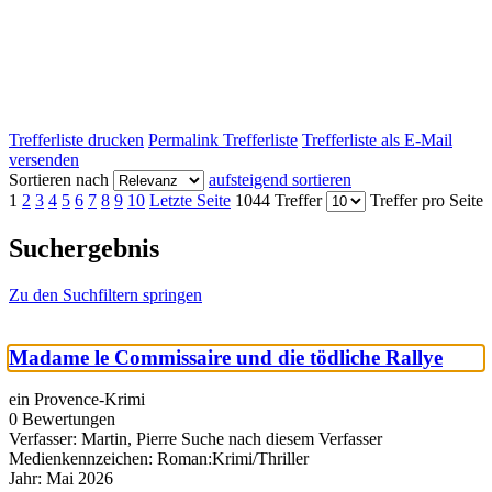
Trefferliste drucken
Permalink Trefferliste
Trefferliste als E-Mail
versenden
Sortieren nach
aufsteigend sortieren
1
2
3
4
5
6
7
8
9
10
Letzte Seite
1044 Treffer
Treffer pro Seite
Suchergebnis
Zu den Suchfiltern springen
Madame le Commissaire und die tödliche Rallye
ein Provence-Krimi
0 Bewertungen
Verfasser:
Martin, Pierre
Suche nach diesem Verfasser
Medienkennzeichen:
Roman:Krimi/Thriller
Jahr:
Mai 2026