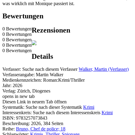
was wirklich mit Monique passiert ist.
Bewertungen
0 Bewertungen
Rezensionen
0 Bewertungen
0 Bewertungen
0 Bewertungen
0 Bewertungen
Details
Verfasser:
Suche nach diesem Verfasser
Walker, Martin (Verfasser)
Verfasserangabe:
Martin Walker
Medienkennzeichen:
Roman:Krimi/Thriller
Jahr:
2026
Verlag:
Zürich, Diogenes
opens in new tab
Diesen Link in neuem Tab öffnen
Systematik:
Suche nach dieser Systematik
Krimi
Interessenkreis:
Suche nach diesem Interessenskreis
Krimi
ISBN:
9783257073843
Beschreibung:
2026, 384 Seiten
Reihe:
Bruno, Chef de police; 18
Schlagwörter:
Krimis, Thriller, Spionage