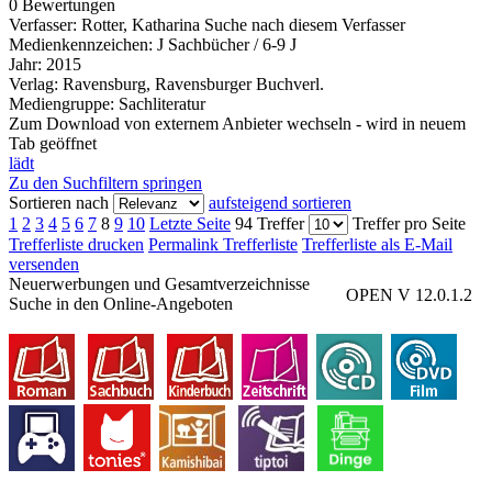
0 Bewertungen
Verfasser:
Rotter, Katharina
Suche nach diesem Verfasser
Medienkennzeichen:
J Sachbücher / 6-9 J
Jahr:
2015
Verlag:
Ravensburg, Ravensburger Buchverl.
Mediengruppe:
Sachliteratur
Zum Download von externem Anbieter wechseln - wird in neuem
Tab geöffnet
lädt
Zu den Suchfiltern springen
Sortieren nach
aufsteigend sortieren
1
2
3
4
5
6
7
8
9
10
Letzte Seite
94 Treffer
Treffer pro Seite
Trefferliste drucken
Permalink Trefferliste
Trefferliste als E-Mail
versenden
Neuerwerbungen und Gesamtverzeichnisse
OPEN V 12.0.1.2
Suche in den Online-Angeboten