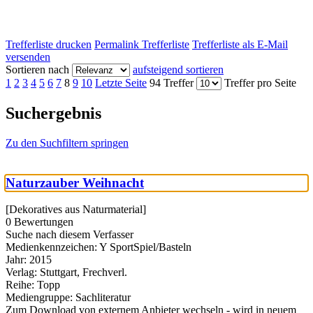
Trefferliste drucken
Permalink Trefferliste
Trefferliste als E-Mail
versenden
Sortieren nach
aufsteigend sortieren
1
2
3
4
5
6
7
8
9
10
Letzte Seite
94 Treffer
Treffer pro Seite
Suchergebnis
Zu den Suchfiltern springen
Naturzauber Weihnacht
[Dekoratives aus Naturmaterial]
0 Bewertungen
Suche nach diesem Verfasser
Medienkennzeichen:
Y SportSpiel/Basteln
Jahr:
2015
Verlag:
Stuttgart, Frechverl.
Reihe:
Topp
Mediengruppe:
Sachliteratur
Zum Download von externem Anbieter wechseln - wird in neuem