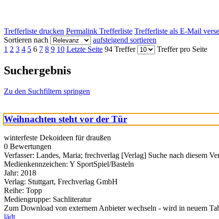
Trefferliste drucken
Permalink Trefferliste
Trefferliste als E-Mail ver
Sortieren nach
aufsteigend sortieren
1
2
3
4
5
6
7
8
9
10
Letzte Seite
94 Treffer
Treffer pro Seite
Suchergebnis
Zu den Suchfiltern springen
Weihnachten steht vor der Tür
winterfeste Dekoideen für draußen
0 Bewertungen
Verfasser:
Landes, Maria
;
frechverlag [Verlag]
Suche nach diesem Ver
Medienkennzeichen:
Y SportSpiel/Basteln
Jahr:
2018
Verlag:
Stuttgart, Frechverlag GmbH
Reihe:
Topp
Mediengruppe:
Sachliteratur
Zum Download von externem Anbieter wechseln - wird in neuem Tab
lädt