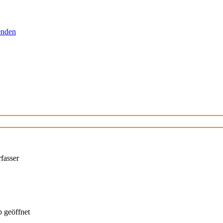
senden
fasser
 geöffnet