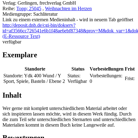
Verlag:
Gerlingen, frechverlag GmbH
Reihe:
Topp; 25045
,
Weihnachten im Herzen
Mediengruppe:
Sachliteratur
Link zu einem externen Medieninhalt - wird in neuem Tab geöffnet
http://deposit.dnb.de/cgi-bin/dokserv?
id=af3566cc726541e6b1f48ae6ebf87348&prov=M&dok_var=1&dok
(E-Ressource Text)
verfügbar
Exemplare
Standorte
Status
Vorbestellungen
Frist
Standorte:
Ydk 400 Wund / Y
Status:
Vorbestellungen:
Frist:
Sport, Spiele, Basteln / Ebene 2
Verfügbar
0
Inhalt
Wer gerne mit komplett unterschiedlichem Material arbeitet oder
sich inspirieren lassen möchte, wird in diesem Werk fündig. Durch
die zum Teil sehr unterschiedlichen Sternarten und unterschiedlichen
Materialien kommt in diesem Buch keine Langeweile auf.
Bewertungen