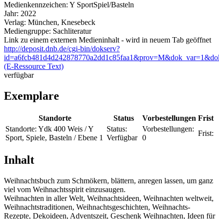
Medienkennzeichen:
Y SportSpiel/Basteln
Jahr:
2022
Verlag:
München, Knesebeck
Mediengruppe:
Sachliteratur
Link zu einem externen Medieninhalt - wird in neuem Tab geöffnet
http://deposit.dnb.de/cgi-bin/dokserv?
id=a6fcb481d4d242878770a2dd1c85faa1&prov=M&dok_var=1&do
(E-Ressource Text)
verfügbar
Exemplare
Standorte
Status
Vorbestellungen
Frist
Standorte:
Ydk 400 Weis / Y
Status:
Vorbestellungen:
Frist:
Sport, Spiele, Basteln / Ebene 1
Verfügbar
0
Inhalt
Weihnachtsbuch zum Schmökern, blättern, anregen lassen, um ganz
viel vom Weihnachtsspirit einzusaugen.
Weihnachten in aller Welt, Weihnachtsideen, Weihnachten weltweit,
Weihnachtstraditionen, Weihnachtsgeschichten, Weihnachts-
Rezepte, Dekoideen, Adventszeit, Geschenk Weihnachten, Ideen für