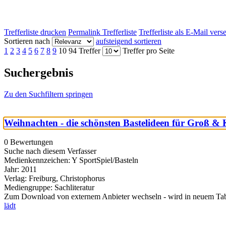
Trefferliste drucken
Permalink Trefferliste
Trefferliste als E-Mail ver
Sortieren nach
aufsteigend sortieren
1
2
3
4
5
6
7
8
9
10
94 Treffer
Treffer pro Seite
Suchergebnis
Zu den Suchfiltern springen
Weihnachten - die schönsten Bastelideen für Groß & 
0 Bewertungen
Suche nach diesem Verfasser
Medienkennzeichen:
Y SportSpiel/Basteln
Jahr:
2011
Verlag:
Freiburg, Christophorus
Mediengruppe:
Sachliteratur
Zum Download von externem Anbieter wechseln - wird in neuem Tab
lädt