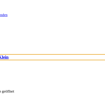
senden
Klein
 geöffnet