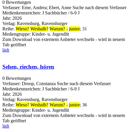
0 Bewertungen
Verfasser:
Erne, Andrea
;
Ebert, Anne
Suche nach diesem Verfasser
Medienkennzeichen:
J Sachbücher / 6-9 J
Jahr:
2026
Verlag:
Ravensburg, Ravensburger
Reihe:
Wieso?
Weshalb?
Warum?
-
junior
; 31
Mediengruppe:
Kinder- u. Jugendlit
Zum Download von externem Anbieter wechseln - wird in neuem
Tab geöffnet
lädt
Sehen, riechen, hören
0 Bewertungen
Verfasser:
Droop, Constanza
Suche nach diesem Verfasser
Medienkennzeichen:
J Sachbücher / 6-9 J
Jahr:
2026
Verlag:
Ravensburg, Ravensburger
Reihe:
Wieso?
Weshalb?
Warum?
-
junior
; 36
Mediengruppe:
Kinder- u. Jugendlit
Zum Download von externem Anbieter wechseln - wird in neuem
Tab geöffnet
lädt