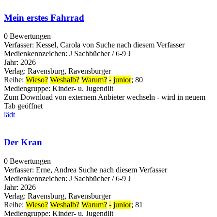
Mein erstes Fahrrad
0 Bewertungen
Verfasser:
Kessel, Carola von
Suche nach diesem Verfasser
Medienkennzeichen:
J Sachbücher / 6-9 J
Jahr:
2026
Verlag:
Ravensburg, Ravensburger
Reihe:
Wieso?
Weshalb?
Warum?
-
junior
; 80
Mediengruppe:
Kinder- u. Jugendlit
Zum Download von externem Anbieter wechseln - wird in neuem
Tab geöffnet
lädt
Der Kran
0 Bewertungen
Verfasser:
Erne, Andrea
Suche nach diesem Verfasser
Medienkennzeichen:
J Sachbücher / 6-9 J
Jahr:
2026
Verlag:
Ravensburg, Ravensburger
Reihe:
Wieso?
Weshalb?
Warum?
-
junior
; 81
Mediengruppe:
Kinder- u. Jugendlit