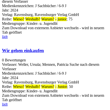
diesem Verfasser
Medienkennzeichen:
J Sachbücher / 6-9 J
Jahr:
2024
Verlag:
Ravensburg, Ravensburger Verlag GmbH
Reihe:
Wieso?
Weshalb?
Warum?
-
junior
; 75
Mediengruppe:
Kinder- u. Jugendlit
Zum Download von externem Anbieter wechseln - wird in neuem
Tab geöffnet
lädt
Wir gehen einkaufen
0 Bewertungen
Verfasser:
Weller, Ursula
;
Mennen, Patricia
Suche nach diesem
Verfasser
Medienkennzeichen:
J Sachbücher / 6-9 J
Jahr:
2024
Verlag:
Ravensburg, Ravensburger Verlag GmbH
Reihe:
Wieso?
Weshalb?
Warum?
-
Junior
; 50
Mediengruppe:
Kinder- u. Jugendlit
Zum Download von externem Anbieter wechseln - wird in neuem
Tab geöffnet
lädt