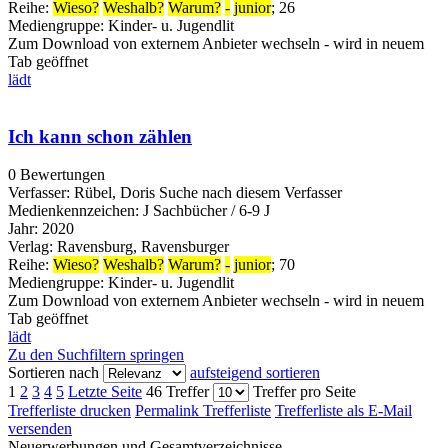
Reihe:
Wieso?
Weshalb?
Warum?
-
junior
; 26
Mediengruppe:
Kinder- u. Jugendlit
Zum Download von externem Anbieter wechseln - wird in neuem
Tab geöffnet
lädt
Ich kann schon zählen
0 Bewertungen
Verfasser:
Rübel, Doris
Suche nach diesem Verfasser
Medienkennzeichen:
J Sachbücher / 6-9 J
Jahr:
2020
Verlag:
Ravensburg, Ravensburger
Reihe:
Wieso?
Weshalb?
Warum?
-
junior
; 70
Mediengruppe:
Kinder- u. Jugendlit
Zum Download von externem Anbieter wechseln - wird in neuem
Tab geöffnet
lädt
Zu den Suchfiltern springen
Sortieren nach
aufsteigend sortieren
1
2
3
4
5
Letzte Seite
46 Treffer
Treffer pro Seite
Trefferliste drucken
Permalink Trefferliste
Trefferliste als E-Mail
versenden
Neuerwerbungen und Gesamtverzeichnisse