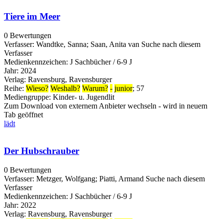
Tiere im Meer
0 Bewertungen
Verfasser:
Wandtke, Sanna
;
Saan, Anita van
Suche nach diesem
Verfasser
Medienkennzeichen:
J Sachbücher / 6-9 J
Jahr:
2024
Verlag:
Ravensburg, Ravensburger
Reihe:
Wieso?
Weshalb?
Warum?
-
junior
; 57
Mediengruppe:
Kinder- u. Jugendlit
Zum Download von externem Anbieter wechseln - wird in neuem
Tab geöffnet
lädt
Der Hubschrauber
0 Bewertungen
Verfasser:
Metzger, Wolfgang
;
Piatti, Armand
Suche nach diesem
Verfasser
Medienkennzeichen:
J Sachbücher / 6-9 J
Jahr:
2022
Verlag:
Ravensburg, Ravensburger