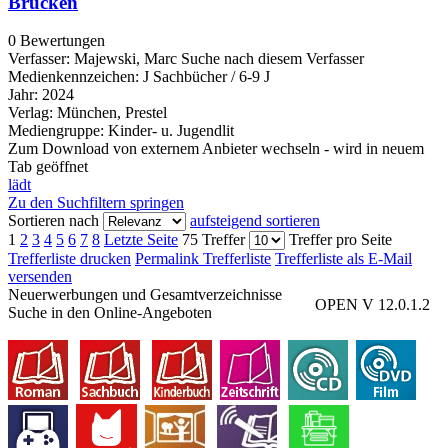
Brücken
0 Bewertungen
Verfasser:
Majewski, Marc
Suche nach diesem Verfasser
Medienkennzeichen:
J Sachbücher / 6-9 J
Jahr:
2024
Verlag:
München, Prestel
Mediengruppe:
Kinder- u. Jugendlit
Zum Download von externem Anbieter wechseln - wird in neuem
Tab geöffnet
lädt
Zu den Suchfiltern springen
Sortieren nach
aufsteigend sortieren
1
2
3
4
5
6
7
8
Letzte Seite
75 Treffer
Treffer pro Seite
Trefferliste drucken
Permalink Trefferliste
Trefferliste als E-Mail
versenden
Neuerwerbungen und Gesamtverzeichnisse
OPEN V 12.0.1.2
Suche in den Online-Angeboten