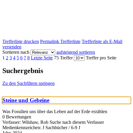
Trefferliste drucken
Permalink Trefferliste
Trefferliste als E-Mail
versenden
Sortieren nach
aufsteigend sortieren
1
2
3
4
5
6
7
8
Letzte Seite
75 Treffer
Treffer pro Seite
Suchergebnis
Zu den Suchfiltern springen
Steine und Gebeine
Was Fossilien uns über das Leben auf der Erde erzählen
0 Bewertungen
Verfasser:
Wilshaw, Rob
Suche nach diesem Verfasser
Medienkennzeichen:
J Sachbücher / 6-9 J
Jahr:
2024