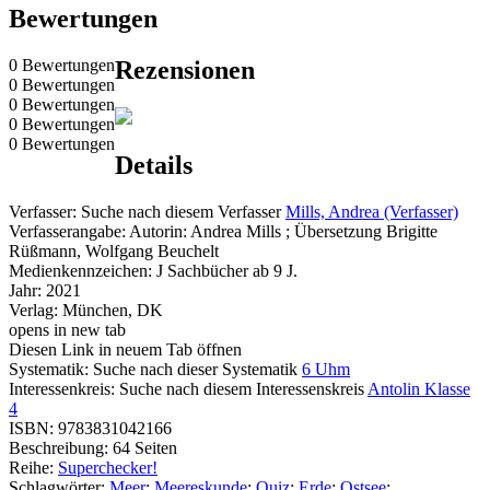
Bewertungen
0 Bewertungen
Rezensionen
0 Bewertungen
0 Bewertungen
0 Bewertungen
0 Bewertungen
Details
Verfasser:
Suche nach diesem Verfasser
Mills, Andrea (Verfasser)
Verfasserangabe:
Autorin: Andrea Mills ; Übersetzung Brigitte
Rüßmann, Wolfgang Beuchelt
Medienkennzeichen:
J Sachbücher ab 9 J.
Jahr:
2021
Verlag:
München, DK
opens in new tab
Diesen Link in neuem Tab öffnen
Systematik:
Suche nach dieser Systematik
6 Uhm
Interessenkreis:
Suche nach diesem Interessenskreis
Antolin Klasse
4
ISBN:
9783831042166
Beschreibung:
64 Seiten
Reihe:
Superchecker!
Schlagwörter:
Meer
;
Meereskunde
;
Quiz
;
Erde
;
Ostsee
;