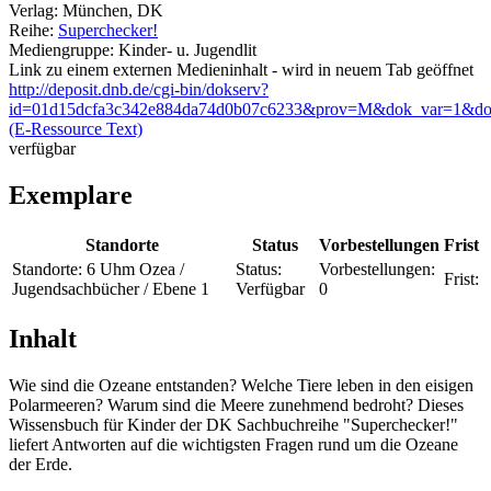
Verlag:
München, DK
Reihe:
Superchecker!
Mediengruppe:
Kinder- u. Jugendlit
Link zu einem externen Medieninhalt - wird in neuem Tab geöffnet
http://deposit.dnb.de/cgi-bin/dokserv?
id=01d15dcfa3c342e884da74d0b07c6233&prov=M&dok_var=1&do
(E-Ressource Text)
verfügbar
Exemplare
Standorte
Status
Vorbestellungen
Frist
Standorte:
6 Uhm Ozea /
Status:
Vorbestellungen:
Frist:
Jugendsachbücher / Ebene 1
Verfügbar
0
Inhalt
Wie sind die Ozeane entstanden? Welche Tiere leben in den eisigen
Polarmeeren? Warum sind die Meere zunehmend bedroht? Dieses
Wissensbuch für Kinder der DK Sachbuchreihe "Superchecker!"
liefert Antworten auf die wichtigsten Fragen rund um die Ozeane
der Erde.