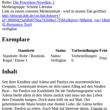
Reihe:
Die Powerless-Novellen; 1
Mediengruppe:
Schöne Literatur
Link zu einem externen Medieninhalt - wird in neuem Tab geöffnet
http://deposit.dnb.de/cgi-bin/dokserv?
id=38600d25afd8497bba7920dbe17f5bb2&prov=M&dok_var=1&do
(E-Ressource Text)
verfügbar
Exemplare
Standorte
Status
Vorbestellungen
Frist
Standorte:
Robe / Booktok-
Status:
Vorbestellungen:
Frist:
Regal / Ebene 1
Verfügbar
0
Inhalt
Seit ihrer Kindheit sind Adena und Paedyn ein unzertrennliches
Gespann. Gemeinsam trotzen sie dem rauen Alltag auf den Straßen
Ilyas – bis Paedyn zur Kandidatin für die Säuberungsspiele wird.
Adena bleibt allein in den Slums zurück und muss um das Leben
ihrer Freundin bangen. Doch dann trifft sie auf Mak. Der
geheimnisvolle Mann besitzt eine dunkle Gabe, die Adena helfen
könnte, Paedyn zu retten. Auch Mak hat Interesse daran, Zugang zu