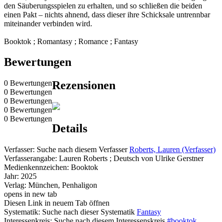
den Säuberungsspielen zu erhalten, und so schließen die beiden
einen Pakt – nichts ahnend, dass dieser ihre Schicksale untrennbar
miteinander verbinden wird.
Booktok ; Romantasy ; Romance ; Fantasy
Bewertungen
0 Bewertungen
Rezensionen
0 Bewertungen
0 Bewertungen
0 Bewertungen
0 Bewertungen
Details
Verfasser:
Suche nach diesem Verfasser
Roberts, Lauren (Verfasser)
Verfasserangabe:
Lauren Roberts ; Deutsch von Ulrike Gerstner
Medienkennzeichen:
Booktok
Jahr:
2025
Verlag:
München, Penhaligon
opens in new tab
Diesen Link in neuem Tab öffnen
Systematik:
Suche nach dieser Systematik
Fantasy
Interessenkreis:
Suche nach diesem Interessenskreis
#booktok