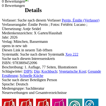
0 Bewertungen
0 Bewertungen
Details
Verfasser:
Suche nach diesem Verfasser
Perrin, Émilie (Verfasser)
Verfasserangabe:
Émilie Perrin ; Fotos: Frédéric Lucano ;
Übersetzung: Antje Seidel
Medienkennzeichen:
X Garten/Haushalt
Jahr:
2026
Verlag:
München, Bassermann
opens in new tab
Diesen Link in neuem Tab öffnen
Systematik:
Suche nach dieser Systematik
Xeo 222
Suche nach diesem Interessenskreis
ISBN:
9783809452096
Beschreibung:
1. Auflage, 77 Seiten, Illustrationen
Schlagwörter:
DIPS
;
Dip
;
Kochbuch
;
Vegetarische Kost
;
Gesunde
Ernährung
;
Schnelle Küche
Suche nach dieser Beteiligten Person
Sprache:
Deutsch
Mediengruppe:
Sachliteratur
Neuerwerbungen und Gesamtverzeichnisse