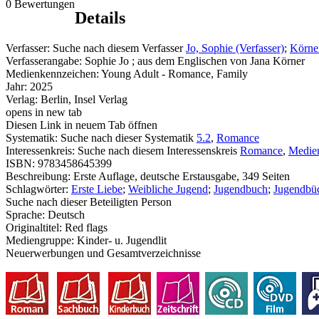
0 Bewertungen
Details
Verfasser:
Suche nach diesem Verfasser
Jo, Sophie (Verfasser)
;
Körner
Verfasserangabe:
Sophie Jo ; aus dem Englischen von Jana Körner
Medienkennzeichen:
Young Adult - Romance, Family
Jahr:
2025
Verlag:
Berlin, Insel Verlag
opens in new tab
Diesen Link in neuem Tab öffnen
Systematik:
Suche nach dieser Systematik
5.2
,
Romance
Interessenkreis:
Suche nach diesem Interessenskreis
Romance
,
Medien
ISBN:
9783458645399
Beschreibung:
Erste Auflage, deutsche Erstausgabe, 349 Seiten
Schlagwörter:
Erste Liebe
;
Weibliche Jugend
;
Jugendbuch
;
Jugendbüc
Suche nach dieser Beteiligten Person
Sprache:
Deutsch
Originaltitel:
Red flags
Mediengruppe:
Kinder- u. Jugendlit
Neuerwerbungen und Gesamtverzeichnisse