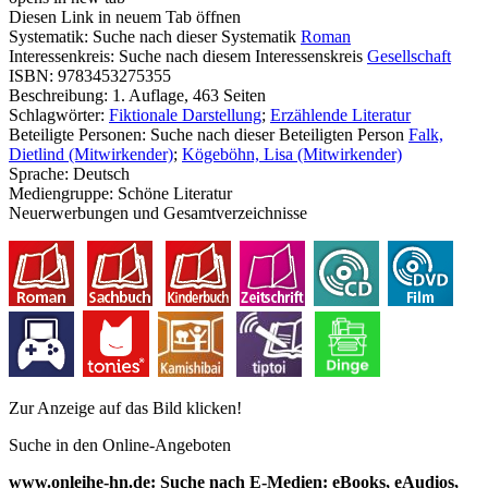
Diesen Link in neuem Tab öffnen
Systematik:
Suche nach dieser Systematik
Roman
Interessenkreis:
Suche nach diesem Interessenskreis
Gesellschaft
ISBN:
9783453275355
Beschreibung:
1. Auflage, 463 Seiten
Schlagwörter:
Fiktionale Darstellung
;
Erzählende Literatur
Beteiligte Personen:
Suche nach dieser Beteiligten Person
Falk,
Dietlind (Mitwirkender)
;
Kögeböhn, Lisa (Mitwirkender)
Sprache:
Deutsch
Mediengruppe:
Schöne Literatur
Neuerwerbungen und Gesamtverzeichnisse
Zur Anzeige auf das Bild klicken!
Suche in den Online-Angeboten
www.onleihe-hn.de: Suche nach E-Medien: eBooks, eAudios,