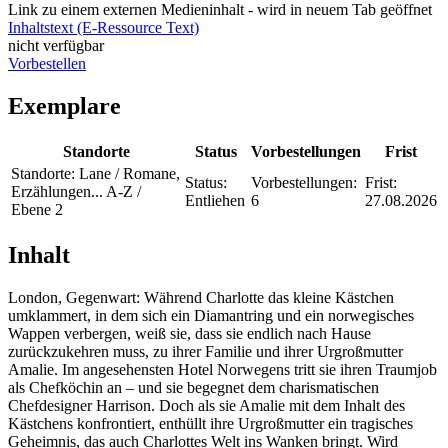
Link zu einem externen Medieninhalt - wird in neuem Tab geöffnet
Inhaltstext (E-Ressource Text)
nicht verfügbar
Vorbestellen
Exemplare
Standorte
Status
Vorbestellungen
Frist
Standorte:
Lane / Romane,
Status:
Vorbestellungen:
Frist:
Erzählungen... A-Z /
Entliehen
6
27.08.2026
Ebene 2
Inhalt
London, Gegenwart: Während Charlotte das kleine Kästchen
umklammert, in dem sich ein Diamantring und ein norwegisches
Wappen verbergen, weiß sie, dass sie endlich nach Hause
zurückzukehren muss, zu ihrer Familie und ihrer Urgroßmutter
Amalie. Im angesehensten Hotel Norwegens tritt sie ihren Traumjob
als Chefköchin an – und sie begegnet dem charismatischen
Chefdesigner Harrison. Doch als sie Amalie mit dem Inhalt des
Kästchens konfrontiert, enthüllt ihre Urgroßmutter ein tragisches
Geheimnis, das auch Charlottes Welt ins Wanken bringt. Wird