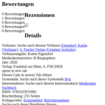
Bewertungen
0 Bewertungen
Rezensionen
1 Bewertungen
0 Bewertungen
0 Bewertungen
0 Bewertungen
Details
Verfasser:
Suche nach diesem Verfasser
Eigendorf, Katrin
(Verfasser)
;
S. Fischer Verlag (Geistiger Schöpfer)
Verfasserangabe:
Katrin Eigendorf
Medienkennzeichen:
B Biographien
Jahr:
2026
Verlag:
Frankfurt am Main, S. FISCHER
opens in new tab
Diesen Link in neuem Tab öffnen
Systematik:
Suche nach dieser Systematik
Byk
Interessenkreis:
Suche nach diesem Interessenskreis
Medientipp
Sachbuch
ISBN:
9783103976991
Beschreibung:
255 Seiten
Schlagwörter:
Krisengebiet
;
Berichterstattung
Suche nach dieser Beteiligten Person