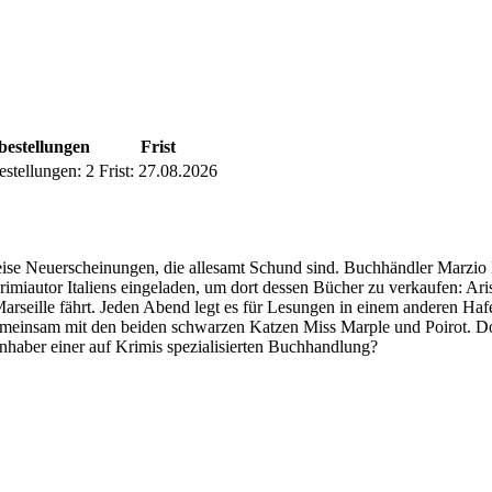
bestellungen
Frist
estellungen:
2
Frist:
27.08.2026
ise Neuerscheinungen, die allesamt Schund sind. Buchhändler Marzio 
imiautor Italiens eingeladen, um dort dessen Bücher zu verkaufen: Aris
Marseille fährt. Jeden Abend legt es für Lesungen in einem anderen Ha
 gemeinsam mit den beiden schwarzen Katzen Miss Marple und Poirot. D
 Inhaber einer auf Krimis spezialisierten Buchhandlung?