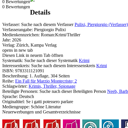
0 Bewertungen
0 Bewertungen
Details
Verfasser:
Suche nach diesem Verfasser
Pulixi, Piergiorgio (Verfasser)
Verfasserangabe:
Piergiorgio Pulixi
Medienkennzeichen:
Roman:Krimi/Thriller
Jahr:
2026
Verlag:
Zürich, Kampa Verlag
opens in new tab
Diesen Link in neuem Tab öffnen
Systematik:
Suche nach dieser Systematik
Krimi
Interessenkreis:
Suche nach diesem Interessenskreis
Krimi
ISBN:
9783311121091
Beschreibung:
1. Auflage, 304 Seiten
Reihe:
Ein Fall für Marzio Montecristo; 2
Schlagwörter:
Krimis, Thriller, Spionage
Beteiligte Personen:
Suche nach dieser Beteiligten Person
Neeb, Barb
Sprache:
Deutsch
Originaltitel:
Se i gatti potessero parlare
Mediengruppe:
Schöne Literatur
Neuerwerbungen und Gesamtverzeichnisse